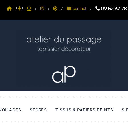
/
/
/
/
/
contact
/
09 52 37 78
 VOILAGES
STORES
TISSUS & PAPIERS PEINTS
SI