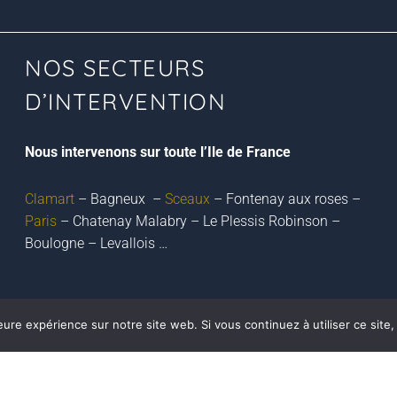
NOS SECTEURS
D’INTERVENTION
Nous intervenons sur toute l’Ile de France
Clamart
– Bagneux –
Sceaux
– Fontenay aux roses –
Paris
– Chatenay Malabry – Le Plessis Robinson –
Boulogne – Levallois …
eure expérience sur notre site web. Si vous continuez à utiliser ce sit
Mentions légales
/ Membre de
Annuaire artisan –
Décoration /
Annuaire décoration