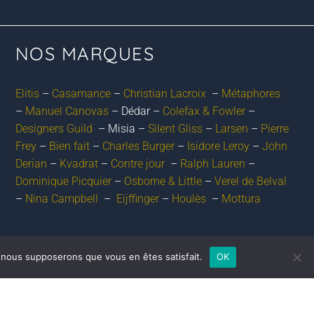
NOS MARQUES
Elitis
–
Casamance
–
Christian Lacroix
–
Métaphores
–
Manuel Canovas
– Dédar –
Colefax & Fowler
–
Designers Guild
– Misia –
Silent Gliss
–
Larsen
–
Pierre
Frey
–
Bien fait
–
Charles Burger
–
Isidore Leroy
–
John
Derian
–
Kvadrat
–
Contre jour
–
Ralph Lauren
–
Dominique Picquier
–
Osborne & Little
–
Verel de Belval
–
Nina Campbell
–
Eijffinger
–
Houlès
–
Mottura
e, nous supposerons que vous en êtes satisfait.
OK