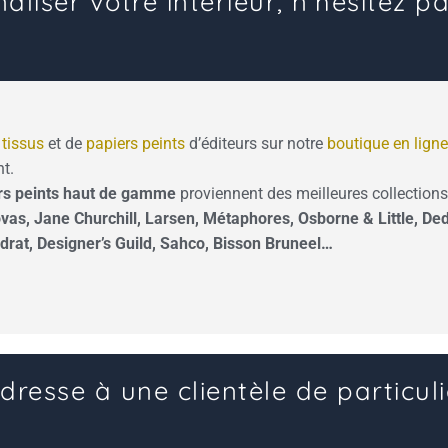
liser votre intérieur, n’hésitez p
e
tissus
et de
papiers peints
d’éditeurs sur notre
boutique en ligne
t.
rs peints haut de gamme
proviennent des meilleures collection
as, Jane Churchill, Larsen, Métaphores, Osborne & Little, Dedar
drat, Designer’s Guild, Sahco, Bisson Bruneel…
dresse à une clientèle de particuli