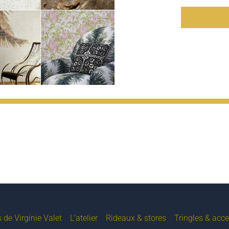
 de Virginie Valet
L’atelier
Rideaux & stores
Tringles & acce