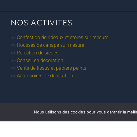
NOS ACTIVITES
>>
Confection de rideaux et stores sur mesure
>>
Housses de canapé sur mesure
>>
Réfection de sièges
>>
Conseil en décoration
>>
Vente de tissus et papiers peints
>>
Accessoires de décoration
Nous utilisons des cookies pour vous garantir la meill