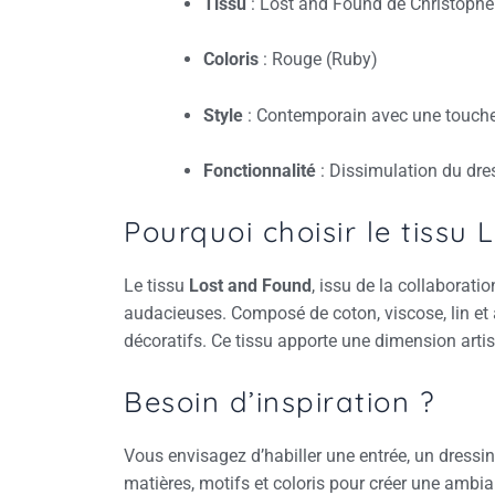
Tissu
:
Lost and Found de Christopher
Coloris
:
Rouge (Ruby)
Style
:
Contemporain avec une touch
Fonctionnalité
:
Dissimulation du dres
Pourquoi choisir le tissu
Le tissu
Lost and Found
, issu de la collaborati
audacieuses.
Composé de coton, viscose, lin et a
décoratifs.
Ce tissu apporte une dimension artist
Besoin d’inspiration ?
Vous envisagez d’habiller une entrée, un dressi
matières, motifs et coloris pour créer une ambia