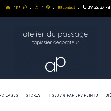
/
/
/
/
/
contact
/
09 52 37 78
 VOILAGES
STORES
TISSUS & PAPIERS PEINTS
SI