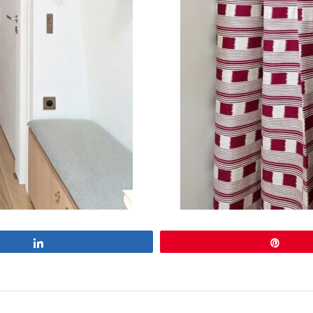
Partagez
Éping