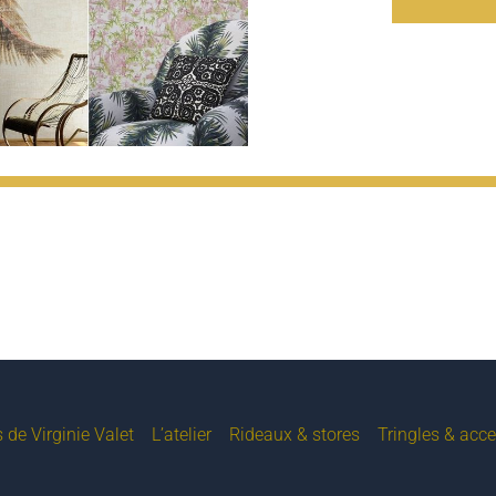
 de Virginie Valet
L’atelier
Rideaux & stores
Tringles & acce