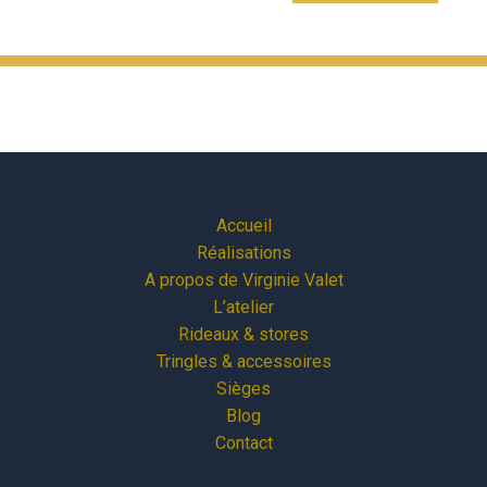
Accueil
Réalisations
A propos de Virginie Valet
L’atelier
Rideaux & stores
Tringles & accessoires
Sièges
Blog
Contact