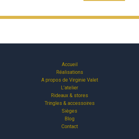
Accueil
Réalisations
A propos de Virginie Valet
L’atelier
Rideaux & stores
Tringles & accessoires
Sièges
Blog
Contact