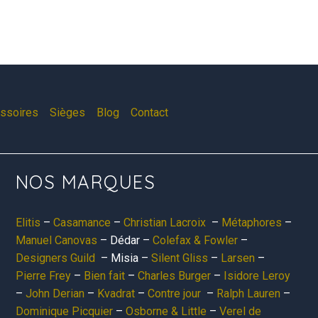
essoires
Sièges
Blog
Contact
NOS MARQUES
Elitis
–
Casamance
–
Christian Lacroix
–
Métaphores
–
Manuel Canovas
– Dédar –
Colefax & Fowler
–
Designers Guild
– Misia –
Silent Gliss
–
Larsen
–
Pierre Frey
–
Bien fait
–
Charles Burger
–
Isidore Leroy
–
John Derian
–
Kvadrat
–
Contre jour
–
Ralph Lauren
–
Dominique Picquier
–
Osborne & Little
–
Verel de