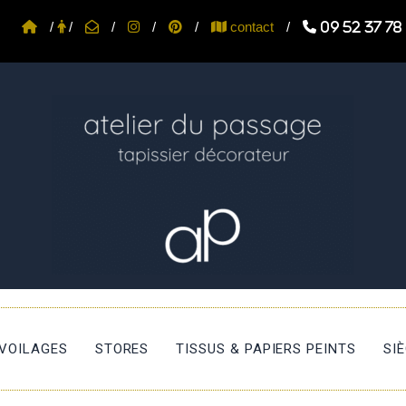
/
/
/
/
/
contact
/
09 52 37 78
 VOILAGES
STORES
TISSUS & PAPIERS PEINTS
SI