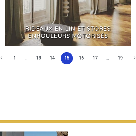
RIDEAUX EN LIN ET STORES
ENROULEURS MOTORISÉS
1
…
13
14
15
16
17
…
19