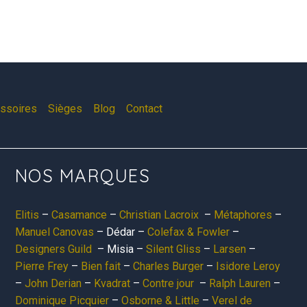
essoires
Sièges
Blog
Contact
NOS MARQUES
Elitis
–
Casamance
–
Christian Lacroix
–
Métaphores
–
Manuel Canovas
– Dédar –
Colefax & Fowler
–
Designers Guild
– Misia –
Silent Gliss
–
Larsen
–
Pierre Frey
–
Bien fait
–
Charles Burger
–
Isidore Leroy
–
John Derian
–
Kvadrat
–
Contre jour
–
Ralph Lauren
–
Dominique Picquier
–
Osborne & Little
–
Verel de