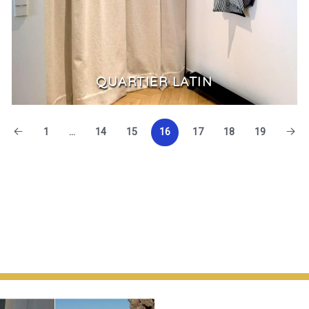
QUARTIER LATIN
1
…
14
15
16
17
18
19