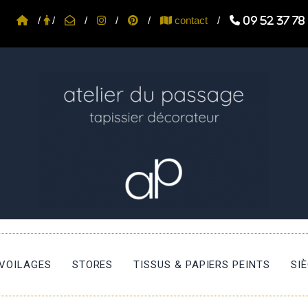
/
/
/
/
/
contact
/
09 52 37 78
 VOILAGES
STORES
TISSUS & PAPIERS PEINTS
SI