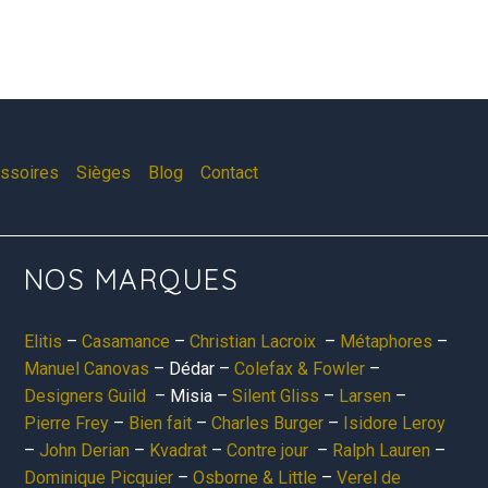
essoires
Sièges
Blog
Contact
NOS MARQUES
Elitis
–
Casamance
–
Christian Lacroix
–
Métaphores
–
Manuel Canovas
– Dédar –
Colefax & Fowler
–
Designers Guild
– Misia –
Silent Gliss
–
Larsen
–
Pierre Frey
–
Bien fait
–
Charles Burger
–
Isidore Leroy
–
John Derian
–
Kvadrat
–
Contre jour
–
Ralph Lauren
–
Dominique Picquier
–
Osborne & Little
–
Verel de