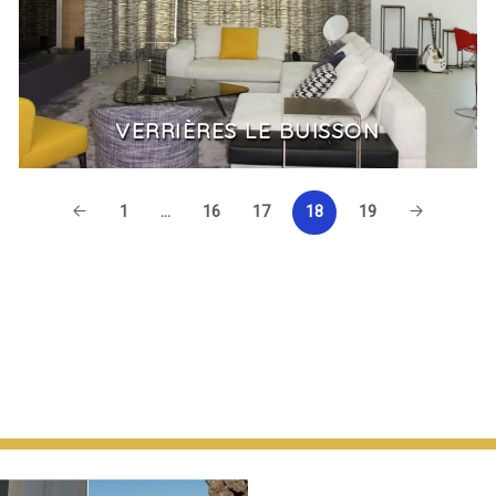
VERRIÈRES LE BUISSON
1
…
16
17
18
19