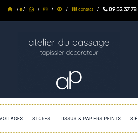
/
/
/
/
/
contact
/
09 52 37 78
 VOILAGES
STORES
TISSUS & PAPIERS PEINTS
SI